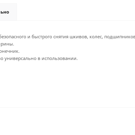
льно
зопасного и быстрого снятия шкивов, колес, подшипников
ирины.
онечник.
во универсально в использовании.