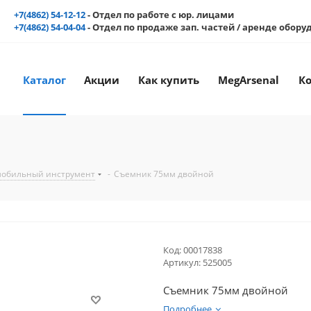
+7(4862) 54-12-12
- Отдел по работе с юр. лицами
+7(4862) 54-04-04
- Отдел по продаже зап. частей / аренде обор
Каталог
Акции
Как купить
MegArsenal
К
мобильный инструмент
-
Съемник 75мм двойной
Код:
00017838
Артикул:
525005
Съемник 75мм двойной
Подробнее