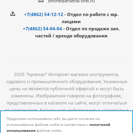
online@arsenal-orel.ru
+7(4862) 54-12-12
- Отдел по работе с юр.
лицами
+7(4862) 54-04-04
- Отдел по продаже зап.
частей / аренде оборудования
2026 "Арсенал" Интернет-магазин инструмента,
садового и промышленного оборудования. Указанные
цены не являются публичной офертой и могут быть
изменены. Изображения товаров на фотографиях,
представленных в каталоге на сайте, могут отличаться
от оригиналов. Актуальную информацию о стоимости и
наличии товаров можно получить у наших
Продолжая использовать сайт, вы даете согласие на
менеджеров
использование файлов cookie в соотвествии с
политикой
использования
файлов cookie.