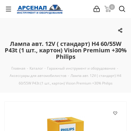
0
Лампа авт. 12V ( cтандарт) H4 60/55W
P43t (1 шт., картон) Vision Premium +30%
Philips
Главная
-
Каталог
-
Гаражный инструмент и оборудование
-
Аксессуары для автомобилистов
-
Лампа авт. 12V ( cтандарт) H4
60/55W P43t (1 шт., картон) Vision Premium +30% Philips