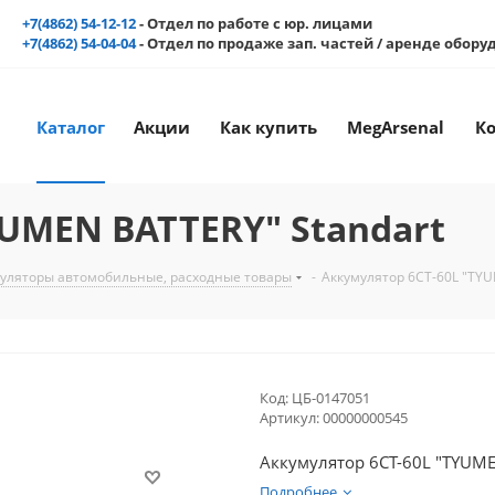
+7(4862) 54-12-12
- Отдел по работе с юр. лицами
+7(4862) 54-04-04
- Отдел по продаже зап. частей / аренде обор
Каталог
Акции
Как купить
MegArsenal
К
YUMEN BATTERY" Standart
уляторы автомобильные, расходные товары
-
Аккумулятор 6СТ-60L "TYU
Код:
ЦБ-0147051
Артикул:
00000000545
Аккумулятор 6СТ-60L "TYUME
Подробнее