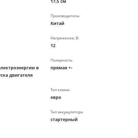
17,5 см
Производитель:
Китай
Напряжение, В:
12
Полярность
электроэнергии в
прямая +-
ска двигателя
Тип клемм
евро
Тип аккумулятора
стартерный