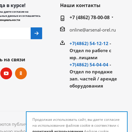
да в курсе!
Наши контакты
ы даете согласие на
ьных данных и соглашаетесь
+7 (4862) 78-00-08
енциальности
online@arsenal-orel.ru
+7(4862) 54-12-12
-
Отдел по работе с
юр. лицами
ь на связи
+7(4862) 54-04-04
-
Отдел по продаже
зап. частей / аренде
оборудования
Продолжая использовать сайт, вы даете согласие
яются публичной офертой и могут быть изменены.
на использование файлов cookie в соотвествии с
уальную информацию о стоимости и наличии товаров
политикой использования
файлов cookie.