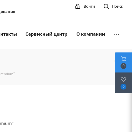
Войти
Поиск
удования
онтакты
Сервисный центр
О компании
0
Premium''
0
mium''