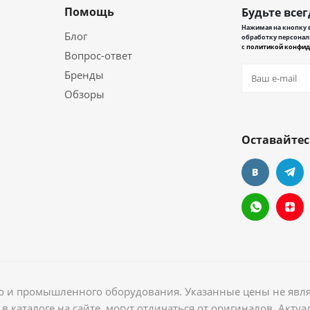
Помощь
Будьте всег
Нажимая на кнопку в
Блог
обработку персонал
с
политикой конфид
Вопрос-ответ
Бренды
Обзоры
Оставайтес
ого и промышленного оборудования. Указанные цены не явл
в каталоге на сайте, могут отличаться от оригиналов. Акт