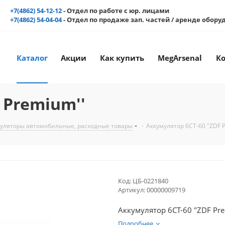
+7(4862) 54-12-12
- Отдел по работе с юр. лицами
+7(4862) 54-04-04
- Отдел по продаже зап. частей / аренде обор
Каталог
Акции
Как купить
MegArsenal
К
 Premium''
уляторы автомобильные, расходные товары
-
Аккумулятор 6СТ-60 "ZDF 
Код:
ЦБ-0221840
Артикул:
00000009719
Аккумулятор 6СТ-60 "ZDF Pre
Подробнее