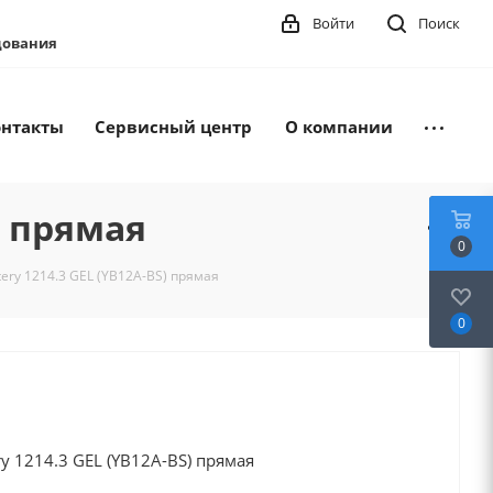
Войти
Поиск
удования
онтакты
Сервисный центр
О компании
) прямая
0
ery 1214.3 GEL (YB12A-BS) прямая
0
y 1214.3 GEL (YB12A-BS) прямая