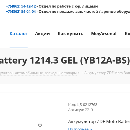
+7(4862) 54-12-12
- Отдел по работе с юр. лицами
+7(4862) 54-04-04
- Отдел по продаже зап. частей / аренде обор
Каталог
Акции
Как купить
MegArsenal
К
ttery 1214.3 GEL (YB12A-BS
уляторы автомобильные, расходные товары
-
Аккумулятор ZDF Moto Batt
Код:
ЦБ-0212768
Артикул:
7713
Аккумулятор ZDF Moto Batter
Подробнее