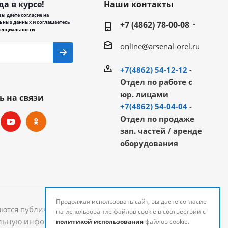
да в курсе!
Наши контакты
ы даете согласие на
ьных данных и соглашаетесь
+7 (4862) 78-00-08
енциальности
online@arsenal-orel.ru
+7(4862) 54-12-12
-
Отдел по работе с
юр. лицами
ь на связи
+7(4862) 54-04-04
-
Отдел по продаже
зап. частей / аренде
оборудования
Продолжая использовать сайт, вы даете согласие
яются публичной офертой и могут быть изменены.
на использование файлов cookie в соотвествии с
уальную информацию о стоимости и наличии товаров
политикой использования
файлов cookie.