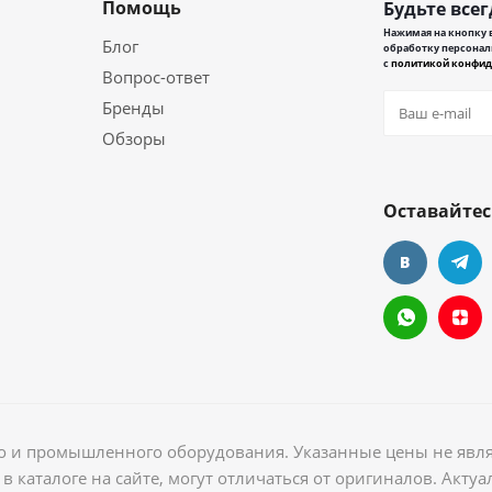
Помощь
Будьте всег
Нажимая на кнопку в
Блог
обработку персонал
с
политикой конфид
Вопрос-ответ
Бренды
Обзоры
Оставайтес
ого и промышленного оборудования. Указанные цены не явл
в каталоге на сайте, могут отличаться от оригиналов. Акт