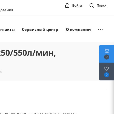
Войти
Поиск
удования
онтакты
Сервисный центр
О компании
250/550л/мин,
0
ок
0