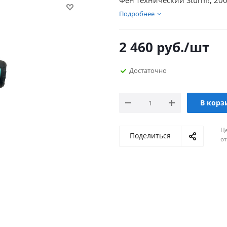
Фен технический Sturm!, 200
Подробнее
2 460
руб.
/шт
Достаточно
В корз
Ц
Поделиться
о