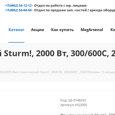
+7(4862) 54-12-12
- Отдел по работе с юр. лицами
+7(4862) 54-04-04
- Отдел по продаже зап. частей / аренде обор
Каталог
Акции
Как купить
MegArsenal
К
turm!, 2000 Вт, 300/600C, 
HG2005 Фен технический Sturm!, 2000 Вт, 300/600C, 250/550л/мин, 5 насад
Код:
ЦБ-0148292
Артикул:
HG2005