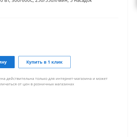
0 Вт, 300/600C, 250/550л/мин, 5 насадок
ину
Купить в 1 клик
ена действительна только для интернет-магазина и может
тличаться от цен в розничных магазинах