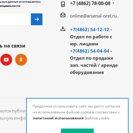
ьных данных и соглашаетесь
+7 (4862) 78-00-08
енциальности
online@arsenal-orel.ru
+7(4862) 54-12-12
-
Отдел по работе с
юр. лицами
ь на связи
+7(4862) 54-04-04
-
Отдел по продаже
зап. частей / аренде
оборудования
Продолжая использовать сайт, вы даете согласие
яются публичной офертой и могут быть изменены.
на использование файлов cookie в соотвествии с
уальную информацию о стоимости и наличии товаров
политикой использования
файлов cookie.