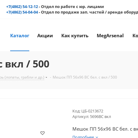
+7(4862) 54-12-12
- Отдел по работе с юр. лицами
+7(4862) 54-04-04
- Отдел по продаже зап. частей / аренде обор
Каталог
Акции
Как купить
MegArsenal
К
 вкл / 500
 (лопаты, грабли и др.)
-
Мешок ПП 56х96 ВС бел. с вкл / 500
Код:
ЦБ-0213672
Артикул:
5696ВС вкл
Мешок ПП 56х96 ВС бел. с вк
Подробнее