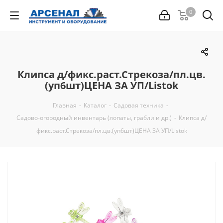
0
Клипса д/фикс.раст.Стрекоза/пл.цв.
(уп6шт)ЦЕНА ЗА УП/Listok
Главная
-
Каталог
-
Садовая техника
-
Садово-огородный инвентарь (лопаты, грабли и др.)
-
Клипса д/
фикс.раст.Стрекоза/пл.цв.(уп6шт)ЦЕНА ЗА УП/Listok