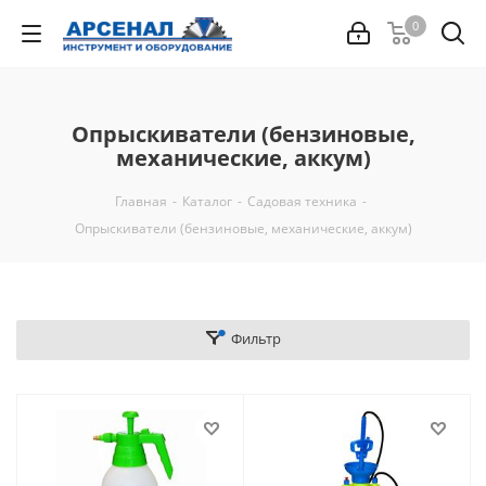
0
Опрыскиватели (бензиновые,
механические, аккум)
Главная
-
Каталог
-
Садовая техника
-
Опрыскиватели (бензиновые, механические, аккум)
Фильтр