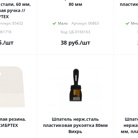
тали, 60 мм,
80 мм
пластик
ая ручка //
РТЕХ
тикул: 85432
Мало
Артикул: 06863
Мно
061718
Код: ЦБ-0166163
.
/шт
38
руб.
/шт
лая резина,
Шпатель нерж.cталь
Шпате
СИБРТЕХ
пластиковая рукоятка 80мм
нержа
Вихрь
мм, пла