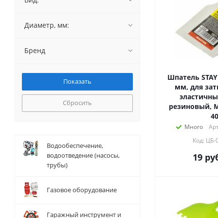
Диаметр, мм:
Бренд
Шпатель STAYER MaxFl
мм, для за
эластичны
Сбросить
резиновый, M
40
Много
Арт
Код: ЦБ-
Водообеспечение,
водоотведение (насосы,
19
руб
трубы)
Газовое оборудование
Гаражный инструмент и