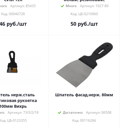
ного
Артикул: 85435
Много
Артикул: 1027-80
Код: 00040728
Код: ЦБ-0210960
46
руб.
/шт
50
руб.
/шт
тель нерж.cталь
Шпатель фасад.нерж. 80мм
тиковая рукоятка
100мм Вихрь
го
Артикул: 73/3/2/18
Достаточно
Артикул: 06508
Код: ЦБ-0123355
Код: 00116266