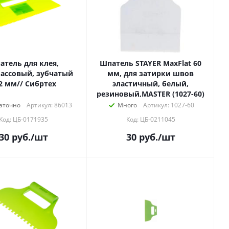
атель для клея,
Шпатель STAYER MaxFlat 60
ассовый, зубчатый
мм, для затирки швов
2 мм// Сибртех
эластичный, белый,
резиновый,MASTER (1027-60)
аточно
Артикул: 86013
Много
Артикул: 1027-60
Код: ЦБ-0171935
Код: ЦБ-0211045
30
руб.
/шт
30
руб.
/шт