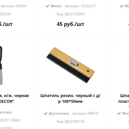
Артикул: 85834
Много
Артикул: 73/3/2/17
М
082236
Код: ЦБ-0123364
.
/шт
45
руб.
/шт
, н/ж, черная
Шпатель резин. черный с д/
Шпа
DECOR"
р 100*50мм
плас
аточно
Достаточно
Артикул: 06810
Мно
09/311-0040
Код: ЦБ-0166158
0202981