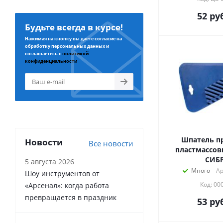
52
руб
Будьте всегда в курсе!
Нажимая на кнопку вы даете согласие на
обработку персональных данных и
соглашаетесь с
политикой
конфиденциальности
Шпатель 
Новости
Все новости
пластмассов
СИБ
5 августа 2026
Много
Ар
Шоу инструментов от
Код: 00
«Арсенал»: когда работа
превращается в праздник
53
руб