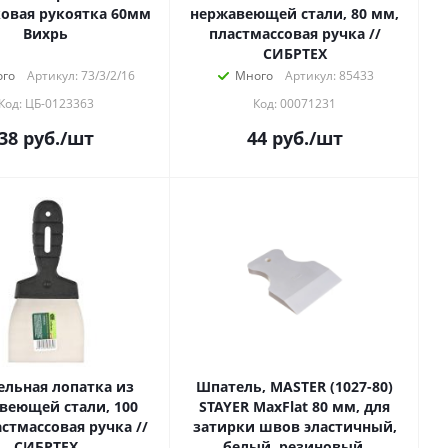
овая рукоятка 60мм
нержавеющей стали, 80 мм,
Вихрь
пластмассовая ручка //
СИБРТЕХ
го
Артикул: 73/3/2/16
Много
Артикул: 85433
Код: ЦБ-0123363
Код: 00071231
38
руб.
/шт
44
руб.
/шт
льная лопатка из
Шпатель, MASTER (1027-80)
веющей стали, 100
STAYER MaxFlat 80 мм, для
стмассовая ручка //
затирки швов эластичный,
СИБРТЕХ
белый, резиновый,