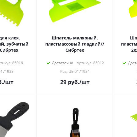
ля клея,
Шпатель малярный,
Шп
й, зубчатый
пластмассовый гладкий//
пластм
 Сибртех
Сибртех
2х
тикул: 86016
Достаточно
Артикул: 86012
Дост
0171938
Код: ЦБ-0171934
.
/шт
29
руб.
/шт