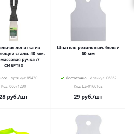
льная лопатка из
Шпатель резиновый, белый
ющей стали, 40 мм,
60 мм
массовая ручка //
СИБРТЕХ
ного
Артикул: 85430
Достаточно
Артикул: 06862
Код: 00071230
Код: ЦБ-0166162
28
руб.
/шт
29
руб.
/шт