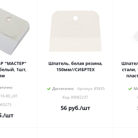
Р "МАСТЕР"
Шпатель, белая резина,
Шпате
белый, 1шт,
150мм//СИБРТЕХ
стали,
мм
плас
аточно
Достаточно
Артикул: 85835
М
016-80_z01
Код: 00082237
065273
56
руб.
/шт
.
/шт