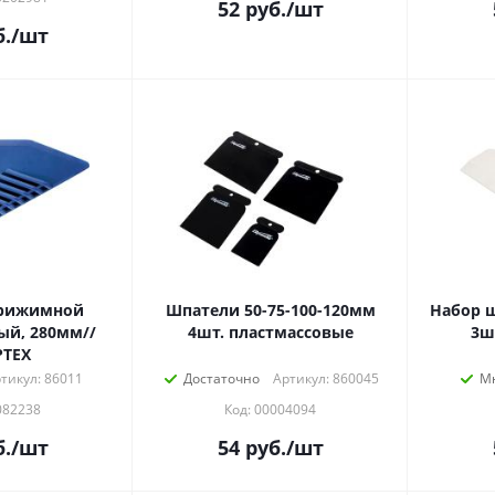
52
руб.
/шт
.
/шт
прижимной
Шпатели 50-75-100-120мм
Набор 
ый, 280мм//
4шт. пластмассовые
3ш
РТЕХ
тикул: 86011
Достаточно
Артикул: 860045
М
082238
Код: 00004094
.
/шт
54
руб.
/шт