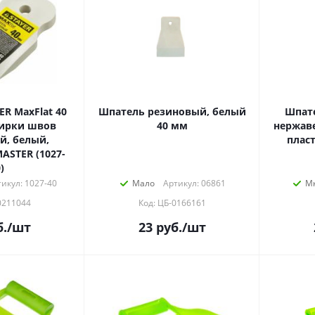
at 40
Шпатель резиновый, белый
Шпате
тирки швов
40 мм
нержаве
й, белый,
пласт
ASTER (1027-
)
икул: 1027-40
Мало
Артикул: 06861
М
0211044
Код: ЦБ-0166161
.
/шт
23
руб.
/шт