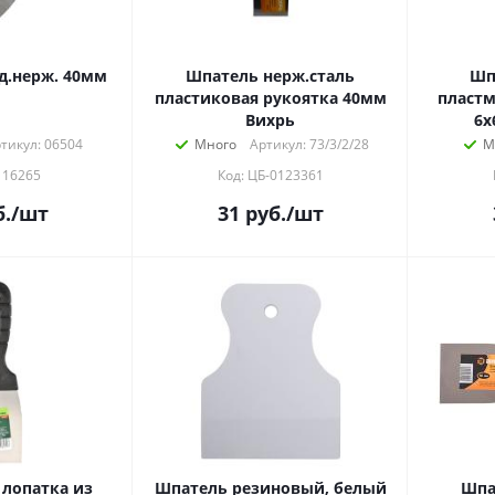
Шпатель фасад.нерж. 40мм
Шпатель нерж.cталь
Шп
пластиковая рукоятка 40мм
пластм
Вихрь
6х
тикул: 06504
Много
Артикул: 73/3/2/28
М
116265
Код: ЦБ-0123361
.
/шт
31
руб.
/шт
лопатка из
Шпатель резиновый, белый
Шпа