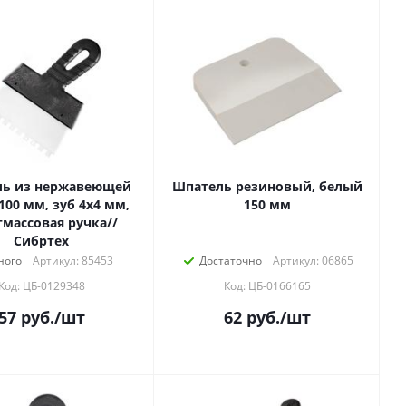
ль из нержавеющей
Шпатель резиновый, белый
 100 мм, зуб 4х4 мм,
150 мм
тмассовая ручка//
Сибртех
ного
Артикул: 85453
Достаточно
Артикул: 06865
Код: ЦБ-0129348
Код: ЦБ-0166165
57
руб.
/шт
62
руб.
/шт