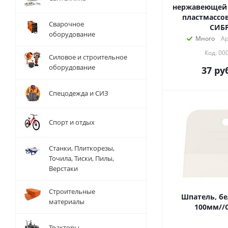
нержавеющей с
пластмассов
Сварочное
СИБ
оборудование
Много
Ар
Код: 00
Силовое и строительное
оборудование
37
руб
Спецодежда и СИЗ
Спорт и отдых
Станки, Плиткорезы,
Точила, Тиски, Пилы,
Верстаки
Строительные
Шпатель, бе
материалы
100мм//
Тракторы