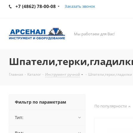
+7 (4862) 78-00-08
Заказать звонок
Мы работаем для Вас!
Шпатели,терки,гладилк
Главная
-
Каталог
-
Инструмент ручной
-
Шпатели,терки,гладилки
Фильтр по параметрам
По популярности
Тип:
Вид: