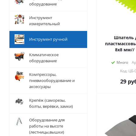
оборудование
Инструмент
измерительный
Шпатель д
Инструмент ручной
пластмассовы
8х8 мм//
Климатическое
оборудование
Много
Ар
Код: ЦБ-
Компрессоры,
пневмооборудование и
29
руб
аксессуары
Крепёж (саморезы,
болты, верёвки, замки)
Оборудование для
работы на высоте
(лестницы,вышки)