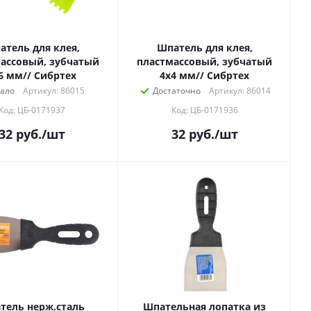
атель для клея,
Шпатель для клея,
ассовый, зубчатый
пластмассовый, зубчатый
6 мм// Сибртех
4х4 мм// Сибртех
ало
Артикул: 86015
Достаточно
Артикул: 86014
Код: ЦБ-0171937
Код: ЦБ-0171936
32
руб.
/шт
32
руб.
/шт
тель нерж.cталь
Шпательная лопатка из